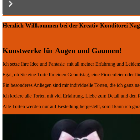
Herzlich Willkommen bei der Kreativ Konditorei Nag
Kunstwerke für Augen und Gaumen!
Ich setze Ihre Idee und Fantasie mit all meiner Erfahrung und Leidens
Egal, ob Sie eine Torte für einen Geburtstag, eine Firmenfeier oder fü
Ein besonderes Anliegen sind mir individuelle Torten, die ich ganz n
Ich kreiere alle Torten mit viel Erfahrung, Liebe zum Detail und den f
Alle Torten werden nur auf Bestellung hergestellt, somit kann ich gara